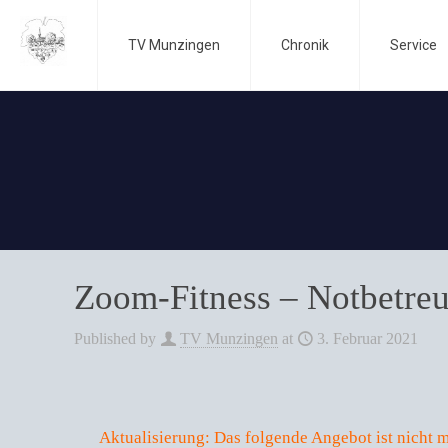
TV Munzingen
Chronik
Service
Zoom-Fitness – Notbetreuu
Published by
TV Munzingen
at
3. Februar 2021
Aktualisierung: Das folgende Angebot ist nicht 